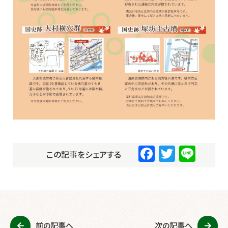
F
T
Li
この記事をシェアする
a
wi
n
c
tt
e
e
er
b
前の記事へ
次の記事へ