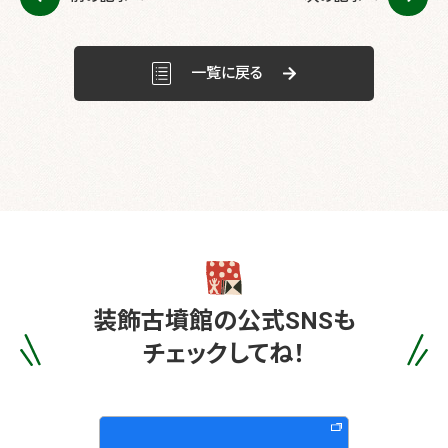
o
o
k
一覧に戻る
装飾古墳館の
公式SNSも
チェックしてね！