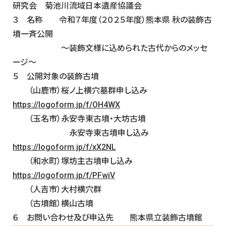
研究会 菊池川流域日本遺産協議会
３ 名称 令和７年度（２０２５年度）熊本県 秋の装飾古
墳一斉公開
～装飾文様に込められた古代からのメッセ
ージ～
５ 公開対象の装飾古墳
（山鹿市）桜ノ上横穴墓群申し込み
https://logoform.jp/f/OH4WX
（玉名市）永安寺東古墳・大坊古墳
永安寺東古墳申し込み
https://logoform.jp/f/xX2NL
（和水町）塚坊主古墳申し込み
https://logoform.jp/f/PFwiV
（人吉市）大村横穴群
（古墳館）横山古墳
６ お問い合わせ及び申込先 熊本県立装飾古墳館