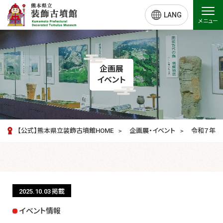
LANG
メニュー
企画展
イベント
【公式】熊本県立装飾古墳館HOME
企画展・イベント
令和７年度
2025.10.03
掲載
イベント情報