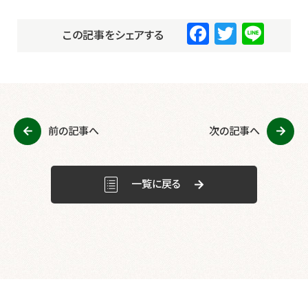
F
T
Li
この記事をシェアする
a
wi
n
c
tt
e
e
er
b
前の記事へ
次の記事へ
o
o
k
一覧に戻る