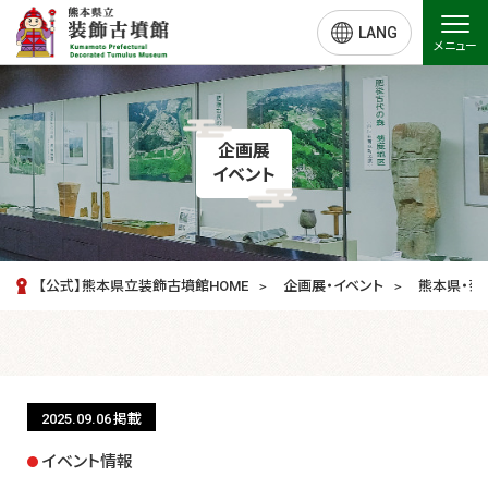
LANG
メニュー
企画展
イベント
【公式】熊本県立装飾古墳館HOME
企画展・イベント
熊
2025.09.06
掲載
イベント情報