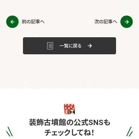
e
er
b
前の記事へ
次の記事へ
o
o
k
一覧に戻る
装飾古墳館の
公式SNSも
チェックしてね！