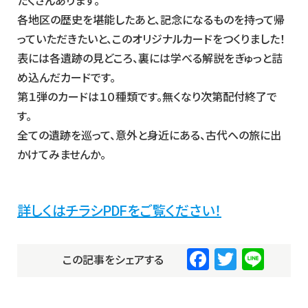
たくさんあります。
各地区の歴史を堪能したあと、記念になるものを持って帰
っていただきたいと、このオリジナルカードをつくりました！
表には各遺跡の見どころ、裏には学べる解説をぎゅっと詰
め込んだカードです。
第１弾のカードは１０種類です。無くなり次第配付終了で
す。
全ての遺跡を巡って、意外と身近にある、古代への旅に出
かけてみませんか。
詳しくはチラシPDFをご覧ください！
F
T
Li
この記事をシェアする
a
wi
n
c
tt
e