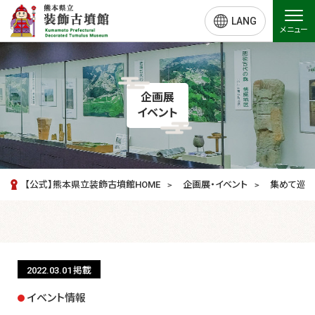
LANG
メニュー
企画展
イベント
【公式】熊本県立装飾古墳館HOME
企画展・イベント
集めて巡ろ
2022.03.01
掲載
イベント情報