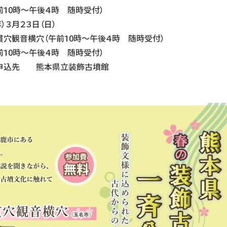
時～午後４時 随時受付）
）３月２３日（日）
音横穴（午前10時～午後４時 随時受付）
時～午後４時 随時受付）
び申込先 熊本県立装飾古墳館