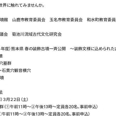
世界に触れてみませんか。
 山鹿市教育委員会 玉名市教育委員会 和水町教育委員
会 菊池川流域古代文化研究会
年度）熊本県 春の装飾古墳一斉公開 ～装飾文様に込められた
墳
穴墓群
・石貫穴観音横穴
墳
法
）３月２２日（土）
前11時～②午後13時～定員各20名、事前申込）
1時～②午後13時～定員各20名、事前申込）