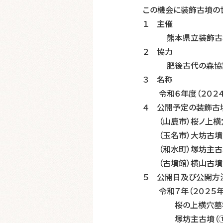
この機会に装飾古墳の
１ 主催
熊本県立装飾古墳館
２ 協力
肥後古代の森協議
３ 名称
令和６年度（２０２４
４ 公開予定の装飾古
（山鹿市）桜ノ上横
（玉名市）大坊古墳
（和水町）塚坊主古
（古墳館）横山古墳
５ 公開日及び公開方
令和７年（２０２５年
桜の上横穴墓群（①午
塚坊主古墳（①午前1