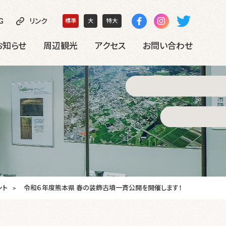
G
リンク
標準
大
特大
お知らせ
周辺観光
アクセス
お問い合わせ
ント
令和６年度熊本県 春の装飾古墳一斉公開を開催します！