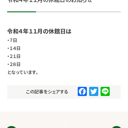
令和４年１１月の休館日のお知らせ
令和４年１１月の休館日は
・７日
・１４日
・２１日
・２８日
となっています。
F
T
Li
この記事をシェアする
a
wi
n
c
tt
e
e
er
b