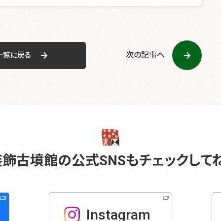
e
er
b
o
o
次の記事へ
一覧に戻る
k
装飾古墳館の
公式SNSも
チェックしてね
Instagram