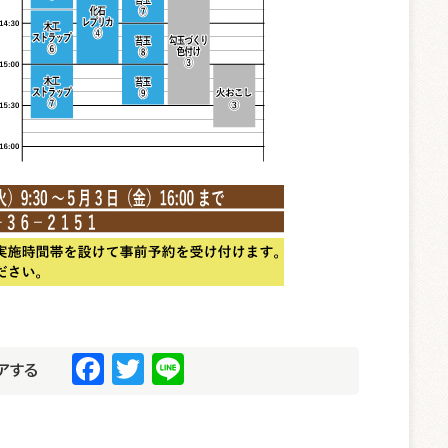
F
T
Li
アする
a
wi
n
c
tt
e