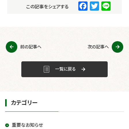
F
T
Li
この記事をシェアする
a
wi
n
c
tt
e
e
er
b
前の記事へ
次の記事へ
o
o
k
一覧に戻る
カテゴリー
重要なお知らせ