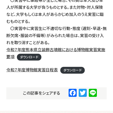
〇実習中に事故等が生じた場合、その責は本人及び本
人が所属する大学が負うものとする。また対物・対人保険
など、大学もしくは本人があらかじめ加入のうえ実習に臨
むものとする。
〇実習中に実習生に不適切な行動・態度（遅刻・早退・無
断欠席・服装の不備等）がみられた場合は、実習の受け入
れを取り消すことがある。
令和７年度熊本県立装飾古墳館における博物館実習実施
要項
ダウンロード
令和７年度博物館実習日程表
ダウンロード
F
T
Li
この記事をシェアする
a
wi
n
c
tt
e