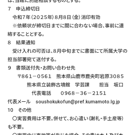
は、当館に別途相談するものとする。
７ 申込締切日
令和７年（２０２５年）８月８日（金）消印有効
※依頼状が締切日までに間に合わない場合、事前に連
絡することとする。
８ 結果通知
受け入れの可否は、８月中旬までに書面にて所属大学の
担当部署宛て送付する。
９ 書類送付先・お問い合わせ先
〒８６１－０５６１ 熊本県山鹿市鹿央町岩原３０８５
熊本県立装飾古墳館 学芸課 担当 坂口
代表電話 ０９６８－３６－２１５１
代表メール soushokukofun@pref.kumamoto.lg.jp
10 その他
〇実習費用は不要。併せて、お心遣い（謝礼・手土産等）
も不要。