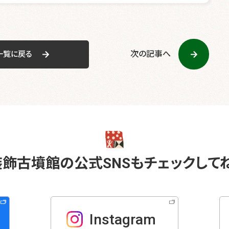
e
er
b
o
o
次の記事へ
一覧に戻る
k
装飾古墳館の
公式SNSも
チェックしてね
Instagram