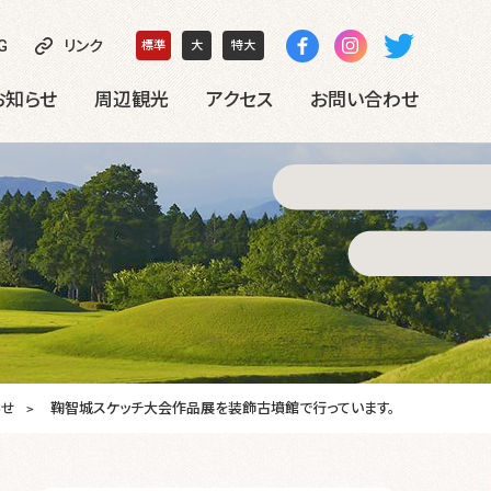
G
リンク
標準
大
特大
お知らせ
周辺観光
アクセス
お問い合わせ
らせ
鞠智城スケッチ大会作品展を装飾古墳館で行っています。