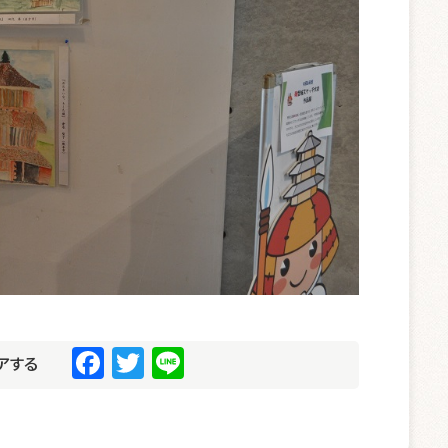
F
T
Li
アする
a
wi
n
c
tt
e