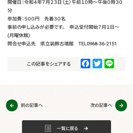
開催日：令和４年７月２３日（土）午前１０時～午後０時３０
分
参加費：５００円 先着３０名
事前の申し込みが必要です。 申込受付開始７月１日～
(月曜休館)
問合せ申込先 県立装飾古墳館 TEL0968-36-2151
F
T
Li
この記事をシェアする
a
wi
n
c
tt
e
e
er
b
前の記事へ
次の記事へ
o
o
k
一覧に戻る