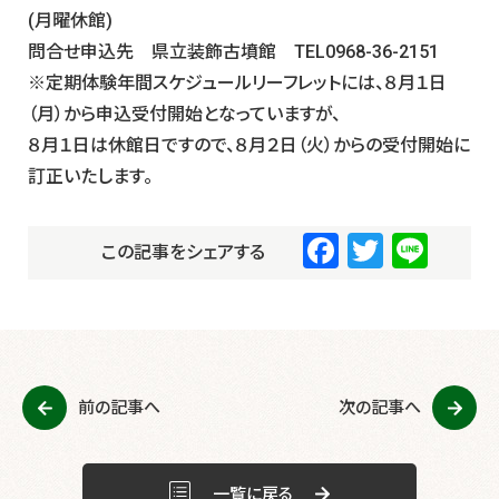
(月曜休館)
問合せ申込先 県立装飾古墳館 TEL0968-36-2151
※定期体験年間スケジュールリーフレットには、８月１日
（月）から申込受付開始となっていますが、
８月１日は休館日ですので、８月２日（火）からの受付開始に
訂正いたします。
F
T
Li
この記事をシェアする
a
wi
n
c
tt
e
e
er
b
前の記事へ
次の記事へ
o
o
一覧に戻る