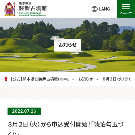
LANG
メニュー
お知らせ
【公式】熊本県立装飾古墳館HOME
お知らせ
８月２日（火）から
2022.07.
26
８月２日（火）から申込受付開始！「琥珀勾玉づ