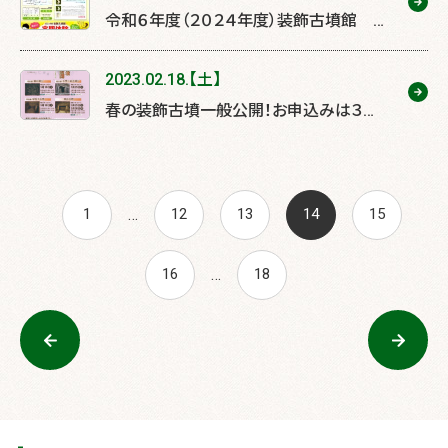
令和６年度（２０２４年度）装飾古墳館
定期体験教室のリーフレットをアップしま
した。
2023.02.18.【土】
春の装飾古墳一般公開！お申込みは３月
１日から！
投
…
1
12
13
14
15
稿
…
16
18
ナ
ビ
ゲ
ー