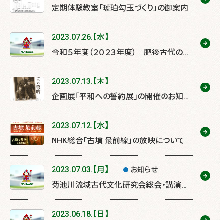
定期体験教室「琥珀勾玉づくり」の御案内
2023.07.26.【水】
令和５年度（２０２３年度） 肥後古代の森
協議会事務職員採用試験 合格者の受験
番号を発表します。
2023.07.13.【木】
企画展「平和への誓約展」の開催のお知ら
せ
2023.07.12.【水】
NHK総合「古墳 最前線」の放映について
2023.07.03.【月】
お知らせ
菊池川流域古代文化研究会総会・講演会
の中止について
2023.06.18.【日】