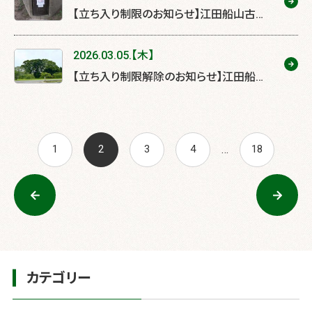
【立ち入り制限のお知らせ】江田船山古墳
石棺保存施設のドア改修を行います
2026.03.05.【木】
【立ち入り制限解除のお知らせ】江田船山
古墳と虚空蔵塚古墳の樹木伐採が終了し
ました
投
…
1
2
3
4
18
稿
ナ
ビ
ゲ
カテゴリー
ー