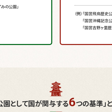
ずみの公園」
（例）「国営飛鳥歴史
「国営沖縄記念公
「国営吉野ヶ里歴
6
公園として国が関与する
つの基準」