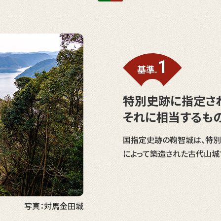
1
基準.
特別史跡に指定さ
それに相当するもの
国指定史跡の鞠智城は、特別
によって築造された古代山城
写真：対馬金田城