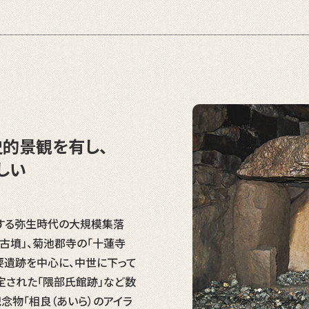
的景観を有し、
しい
する弥生時代の大規模集落
塚古墳」、菊池郡寺の「十蓮寺
要遺跡を中心に、中世に下って
定された「隈部氏館跡」など数
念物「相良（あいら）のアイラ