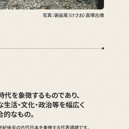
写真：袈裟尾（けさお）高塚古墳
時代を象徴するものであり、
な生活・文化・政治等を幅広く
合的なもの。
世紀後半の古代日本を象徴する代表遺跡です。