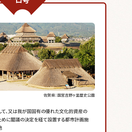
ロ号
佐賀県：国営吉野ヶ里歴史公園
して、又は我が国固有の優れた文化的資産の
ために閣議の決定を経て設置する都市計画施
地