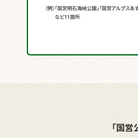
（例）「国営明石海峡公園」「国営アルプスあ
など11箇所
「国営