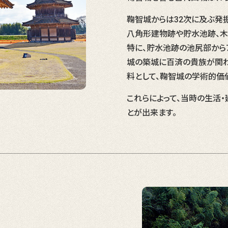
鞠智城からは32次に及ぶ発
八角形建物跡や貯水池跡、木
特に、貯水池跡の池尻部から
城の築城に百済の貴族が関わ
料として、鞠智城の学術的価
これらによって、当時の生活
とが出来ます。