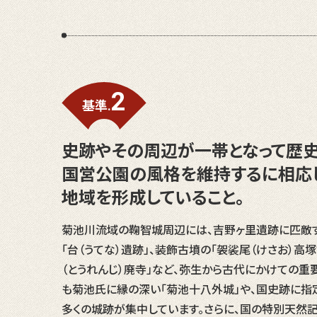
2
基準.
史跡やその周辺が一帯となって歴史
国営公園の風格を維持するに相応
地域を形成していること。
菊池川流域の鞠智城周辺には、吉野ヶ里遺跡に匹敵
「台（うてな）遺跡」、装飾古墳の「袈裟尾（けさお）高
（とうれんじ）廃寺」など、弥生から古代にかけての重
も菊池氏に縁の深い「菊池十八外城」や、国史跡に指
多くの城跡が集中しています。さらに、国の特別天然記