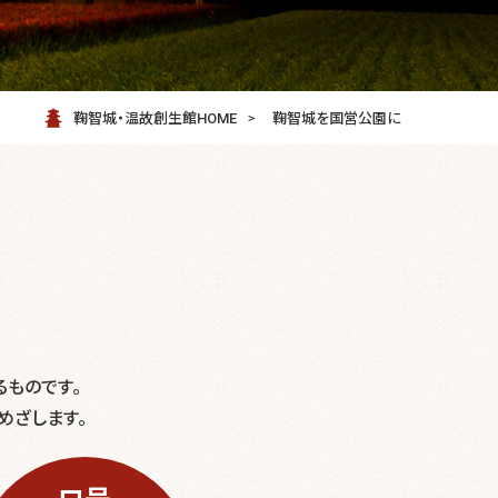
鞠智城・温故創生館HOME
鞠智城を国営公園に
ものです。
めざします。