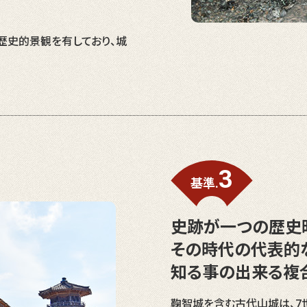
歴史的景観を有しており、城
3
基準.
史跡が一つの歴史
その時代の代表的
知る事の出来る複
鞠智城を含む古代山城は、7