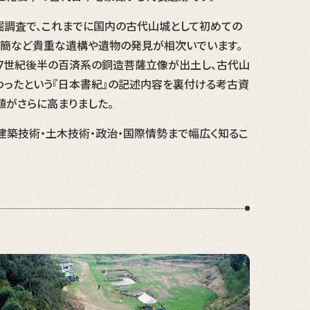
掘調査で、これまでに国内の古代山城として初めての
簡など貴重な遺構や遺物の発見が相次いでいます。
7世紀後半の百済系の銅造菩薩立像が出土し、古代山
ったという『日本書紀』の記述内容を裏付ける考古資
値がさらに高まりました。
・建築技術・土木技術・政治・国際情勢まで幅広く知るこ