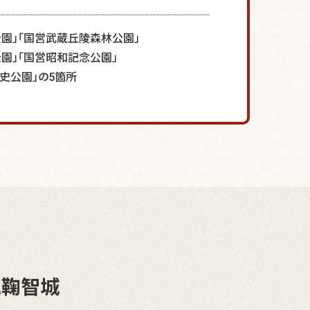
公園」「国営武蔵丘陵森林公園」
園」「国営昭和記念公園」
史公園」の5箇所
と
鞠智城