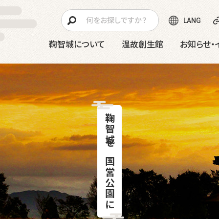
LANG
鞠智城について
温故創生館
お知らせ・
鞠智城を国営公園に