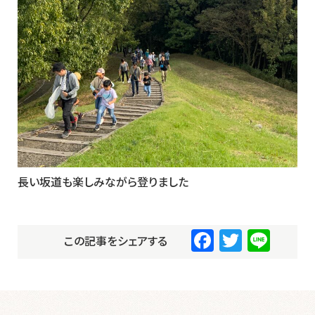
長い坂道も楽しみながら登りました
F
T
Li
この記事をシェアする
a
wi
n
c
tt
e
e
er